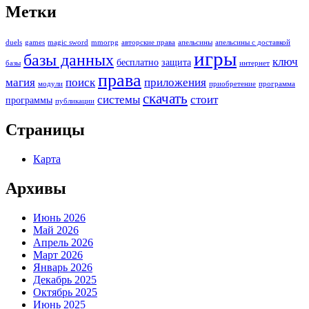
Метки
duels
games
magic sword
mmorpg
авторские права
апельсины
апельсины с доставкой
игры
базы данных
ключ
бесплатно
защита
базы
интернет
права
магия
поиск
приложения
модули
приобретение
программа
скачать
системы
стоит
программы
публикации
Страницы
Карта
Архивы
Июнь 2026
Май 2026
Апрель 2026
Март 2026
Январь 2026
Декабрь 2025
Октябрь 2025
Июнь 2025