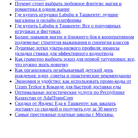
Почему стоит выбрать любовное фэнтези: магия и
романтика в одном жанре
Где купить игрушки Labubu в Ташкенте: лучшие
магазины и онлайн-платформы
Где купить Labubu в Ташкенте: Все о популярных
игрушках и фигурках
Баланс навыков магии и ближнего боя в кооперативном
подземелье: стратегия выживания и синергия классов
Душевые лотки ультра-низкого профиля: нюансы
укладки стяжки для эффективного водоотвода
Как грамотно выбрать эскиз для первой татуировки: все,
что нужно знать новичку
Как организовать незабываемый детский день
рождения: идеи, советы и практические рекомендации
Экономия и удобство: как использовать промо-коды от
Uzum Tezkor в Коканде для быстрой доставки еды
Оптимальные логистические услуги по Республике
Казахстан от AdalTransCom
Скидки от Яндекс Еда в Ташкенте: как заказать
доставку со скидкой и получить еду за 30 минут
Самые престижные платные школы г Москвы.