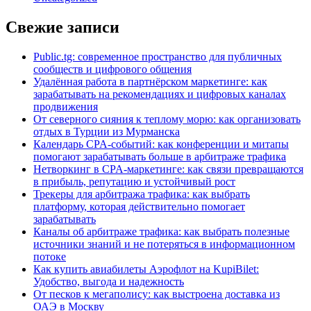
Свежие записи
Public.tg: современное пространство для публичных
сообществ и цифрового общения
Удалённая работа в партнёрском маркетинге: как
зарабатывать на рекомендациях и цифровых каналах
продвижения
От северного сияния к теплому морю: как организовать
отдых в Турции из Мурманска
Календарь CPA-событий: как конференции и митапы
помогают зарабатывать больше в арбитраже трафика
Нетворкинг в CPA-маркетинге: как связи превращаются
в прибыль, репутацию и устойчивый рост
Трекеры для арбитража трафика: как выбрать
платформу, которая действительно помогает
зарабатывать
Каналы об арбитраже трафика: как выбрать полезные
источники знаний и не потеряться в информационном
потоке
Как купить авиабилеты Аэрофлот на KupiBilet:
Удобство, выгода и надежность
От песков к мегаполису: как выстроена доставка из
ОАЭ в Москву