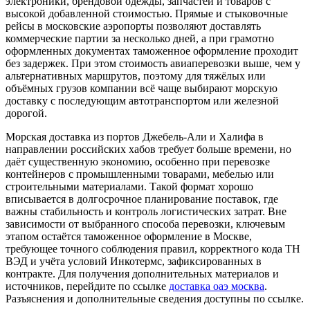
электроники, брендовой одежды, запчастей и товаров с
высокой добавленной стоимостью. Прямые и стыковочные
рейсы в московские аэропорты позволяют доставлять
коммерческие партии за несколько дней, а при грамотно
оформленных документах таможенное оформление проходит
без задержек. При этом стоимость авиаперевозки выше, чем у
альтернативных маршрутов, поэтому для тяжёлых или
объёмных грузов компании всё чаще выбирают морскую
доставку с последующим автотранспортом или железной
дорогой.
Морская доставка из портов Джебель-Али и Халифа в
направлении российских хабов требует больше времени, но
даёт существенную экономию, особенно при перевозке
контейнеров с промышленными товарами, мебелью или
строительными материалами. Такой формат хорошо
вписывается в долгосрочное планирование поставок, где
важны стабильность и контроль логистических затрат. Вне
зависимости от выбранного способа перевозки, ключевым
этапом остаётся таможенное оформление в Москве,
требующее точного соблюдения правил, корректного кода ТН
ВЭД и учёта условий Инкотермс, зафиксированных в
контракте. Для получения дополнительных материалов и
источников, перейдите по ссылке
доставка оаэ москва
.
Разъяснения и дополнительные сведения доступны по ссылке.