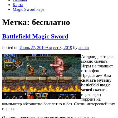
Карта
Magic Sword игра
Метка: бесплатно
Battlefield Magic Sword
Posted on
Июль 27, 2019
Август 3, 2019
by
admin
Андроид, которые
можно скачать.
Игры на планшет
и телефон.
Предлагаем Вам
скачать музыку
battlefield magic
sword
скачать
игры через
торрент на
компьютер абсолютно бесплатно и без. Сотни интереснейших
игр на.
Однопользовательская компьютерная игра в жанре