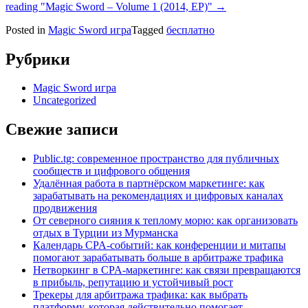
reading
"Magic Sword – Volume 1 (2014, EP)"
→
Posted in
Magic Sword игра
Tagged
бесплатно
Рубрики
Magic Sword игра
Uncategorized
Свежие записи
Public.tg: современное пространство для публичных
сообществ и цифрового общения
Удалённая работа в партнёрском маркетинге: как
зарабатывать на рекомендациях и цифровых каналах
продвижения
От северного сияния к теплому морю: как организовать
отдых в Турции из Мурманска
Календарь CPA-событий: как конференции и митапы
помогают зарабатывать больше в арбитраже трафика
Нетворкинг в CPA-маркетинге: как связи превращаются
в прибыль, репутацию и устойчивый рост
Трекеры для арбитража трафика: как выбрать
платформу, которая действительно помогает