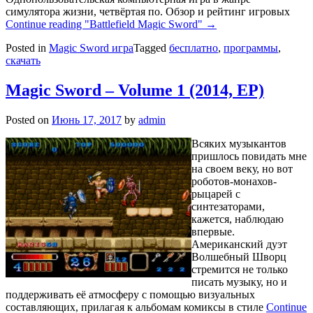
симулятора жизни, четвёртая по. Обзор и рейтинг игровых
Continue reading
"Battlefield Magic Sword"
→
Posted in
Magic Sword игра
Tagged
бесплатно
,
программы
,
скачать
Magic Sword – Volume 1 (2014, EP)
Posted on
Июнь 17, 2017
by
admin
Всяких музыкантов
пришлось повидать мне
на своем веку, но вот
роботов-монахов-
рыцарей с
синтезаторами,
кажется, наблюдаю
впервые.
Американский дуэт
Волшебный Шворц
стремится не только
писать музыку, но и
поддерживать её атмосферу с помощью визуальных
составляющих, прилагая к альбомам комиксы в стиле
Continue