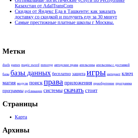
Оптимальные логистические услуги по Республике
Казахстан от AdalTransCom
Скидки от Яндекс Еда в Ташкенте: как заказать
доставку со скидкой и получить еду за 30 минут
Самые престижные платные школы г Москвы.
Метки
duels
games
magic sword
mmorpg
авторские права
апельсины
апельсины с доставкой
игры
базы данных
ключ
бесплатно
защита
базы
интернет
права
магия
поиск
приложения
модули
приобретение
программа
скачать
системы
стоит
программы
публикации
Страницы
Карта
Архивы