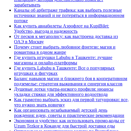
зарабатывать
Каналы об арбитраже трафика: как выбрать полезные
источники знаний и не потеряться в информационном
потоке
Как купить авиабилеты Аэрофлот на KupiBilet:
Удобство, выгода и надежность
От песков к мегаполису: как выстроена доставка из
ОАЭ в Москву
Почему стоит выбрать любовное фэнтези: магия и
романтика в одном жанре
Где купить игрушки Labubu в Ташкенте: лучшие
магазины и онлайн-платформы
Где купить Labubu в Ташкенте: Все о популярных
игрушках и фигурках
Баланс навыков магии и ближнего боя в кооперативном
подземелье: стратегия выживания и синергия классов
Душевые лотки ультра-низкого профиля: нюансы
укладки стяжки для эффективного водоотвода
Как грамотно выбрать эскиз для первой татуировки: все,
что нужно знать новичку
Как организовать незабываемый детский день
рождения: идеи, советы и практические рекомендации
Экономия и удобство: как использовать промо-коды от
Uzum Tezkor в Коканде для быстрой доставки еды