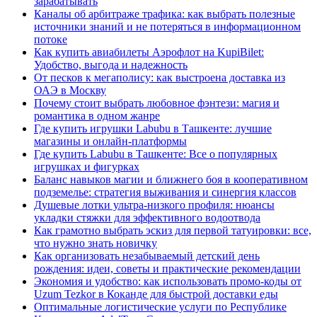
зарабатывать
Каналы об арбитраже трафика: как выбрать полезные
источники знаний и не потеряться в информационном
потоке
Как купить авиабилеты Аэрофлот на KupiBilet:
Удобство, выгода и надежность
От песков к мегаполису: как выстроена доставка из
ОАЭ в Москву
Почему стоит выбрать любовное фэнтези: магия и
романтика в одном жанре
Где купить игрушки Labubu в Ташкенте: лучшие
магазины и онлайн-платформы
Где купить Labubu в Ташкенте: Все о популярных
игрушках и фигурках
Баланс навыков магии и ближнего боя в кооперативном
подземелье: стратегия выживания и синергия классов
Душевые лотки ультра-низкого профиля: нюансы
укладки стяжки для эффективного водоотвода
Как грамотно выбрать эскиз для первой татуировки: все,
что нужно знать новичку
Как организовать незабываемый детский день
рождения: идеи, советы и практические рекомендации
Экономия и удобство: как использовать промо-коды от
Uzum Tezkor в Коканде для быстрой доставки еды
Оптимальные логистические услуги по Республике