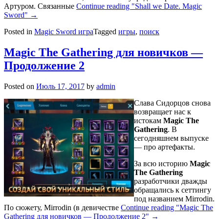
Артуром. Связанные
Continue reading
"Shall we Date. Magic
Sword"
→
Posted in
Magic Sword игра
Tagged
игры
,
поиск
Magic The Gathering для новичков —
Продолжение 2
Posted on
Июль 17, 2017
by
admin
Слава Сидорцов снова
возвращает нас к
истокам
Magic The
Gathering
. В
сегодняшнем выпуске
— про артефакты.
За всю историю
Magic
The Gathering
разработчики дважды
обращались к сеттингу
под названием Mirrodin.
По сюжету, Mirrodin (в девичестве
Continue reading
"Magic The
Gathering для новичков — Продолжение 2"
→