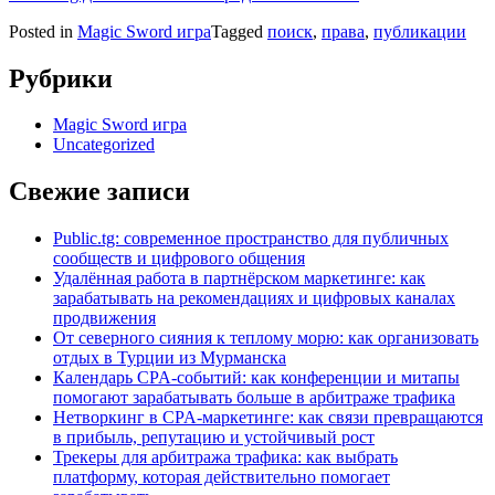
Posted in
Magic Sword игра
Tagged
поиск
,
права
,
публикации
Рубрики
Magic Sword игра
Uncategorized
Свежие записи
Public.tg: современное пространство для публичных
сообществ и цифрового общения
Удалённая работа в партнёрском маркетинге: как
зарабатывать на рекомендациях и цифровых каналах
продвижения
От северного сияния к теплому морю: как организовать
отдых в Турции из Мурманска
Календарь CPA-событий: как конференции и митапы
помогают зарабатывать больше в арбитраже трафика
Нетворкинг в CPA-маркетинге: как связи превращаются
в прибыль, репутацию и устойчивый рост
Трекеры для арбитража трафика: как выбрать
платформу, которая действительно помогает