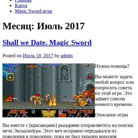
Карта
Magic Sword игра
Месяц: Июль 2017
Shall we Date. Magic Sword
Posted on
Июль 18, 2017
by
admin
Нужна помощь?
Вы можете задать
любой вопрос или
попросить совета
по этой игре. Это
займет совсем
немного времени.
Описание игры
Вы вместе с [красавцами] рыцарями отправляетесь на поиски
меча Экскалибура. Этот меч исправно передавался из
поколения в поколение, пока не был украден королем