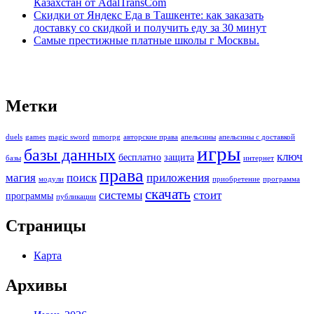
Казахстан от AdalTransCom
Скидки от Яндекс Еда в Ташкенте: как заказать
доставку со скидкой и получить еду за 30 минут
Самые престижные платные школы г Москвы.
Метки
duels
games
magic sword
mmorpg
авторские права
апельсины
апельсины с доставкой
игры
базы данных
ключ
бесплатно
защита
базы
интернет
права
магия
поиск
приложения
модули
приобретение
программа
скачать
системы
стоит
программы
публикации
Страницы
Карта
Архивы