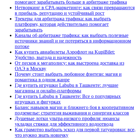
помогают зарабатывать больше в арбитраже трафика
Нетворкинг в CPA-маркетинге: как связи превращаются
в прибыль, репутацию и устойчивый рост
Трекеры для арбитража трафика: как выбрать
платформу, которая действительно помогает
зарабатывать
Каналы об арбитраже трафика: как выбрать полезные
источники знаний и не потеряться в информационном
потоке
Как купить авиабилеты Аэрофлот на KupiBilet:
Удобство, выгода и надежность
От песков к мегаполису: как выстроена доставка из
ОАЭ в Москву
Почему стоит выбрать любовное фэнтези: магия и
романтика в одном жанре
Где купить игрушки Labubu в Ташкенте: лучшие
магазины и онлайн-платформы
Где купить Labubu в Ташкенте: Все о популярных
игрушках и фигурках
Баланс навыков магии и ближнего боя в кооперативном
подземелье: стратегия выживания и синергия классов
Душевые лотки ультра-низкого профиля: нюансы
укладки стяжки для эффективного водоотвода
Как грамотно выбрать эскиз для первой татуировки: все,
что нужно знать новичку