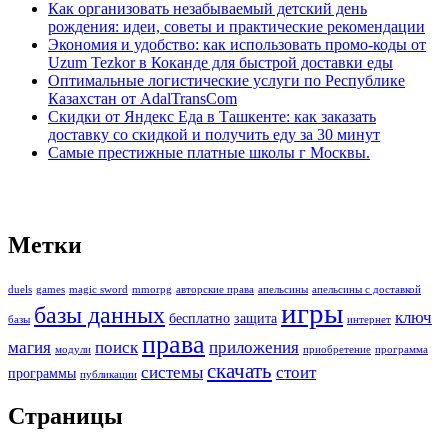
Как организовать незабываемый детский день
рождения: идеи, советы и практические рекомендации
Экономия и удобство: как использовать промо-коды от
Uzum Tezkor в Коканде для быстрой доставки еды
Оптимальные логистические услуги по Республике
Казахстан от AdalTransCom
Скидки от Яндекс Еда в Ташкенте: как заказать
доставку со скидкой и получить еду за 30 минут
Самые престижные платные школы г Москвы.
Метки
duels
games
magic sword
mmorpg
авторские права
апельсины
апельсины с доставкой
игры
базы данных
ключ
бесплатно
защита
базы
интернет
права
магия
поиск
приложения
модули
приобретение
программа
скачать
системы
стоит
программы
публикации
Страницы