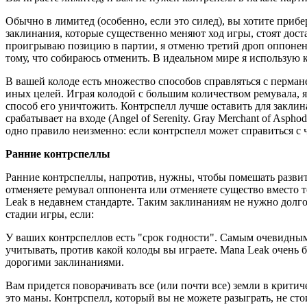
Обычно в лимитед (особенно, если это силед), вы хотите приб
заклинания, которые существенно меняют ход игры, стоят доста
проигрываю позицию в партии, я отменю третий дроп оппонента
тому, что собираюсь отменить. В идеальном мире я использую 
В вашей колоде есть множество способов справляться с пермане
иных целей. Играя колодой с большим количеством ремувала, я н
способ его уничтожить. Контрспелл лучше оставить для заклина
срабатывает на входе (Angel of Serenity. Gray Merchant of Asphod
одно правило неизменно: если контрспелл может справиться с ч
Ранние контрспеллы
Ранние контрспеллы, напротив, нужны, чтобы помешать развити
отменяете ремувал оппонента или отменяете существо вместо т
Leak в недавнем стандарте. Таким заклинаниям не нужно долго
стадии игры, если:
У ваших контрспеллов есть "срок годности". Самым очевидным 
учитывать, против какой колоды вы играете. Mana Leak очень б
дорогими заклинаниями.
Вам придется поворачивать все (или почти все) земли в критиче
это маны. Контрспелл, который вы не можете разыграть, не сто