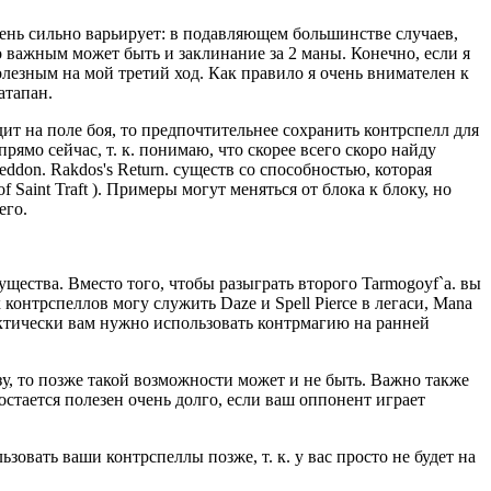
чень сильно варьирует: в подавляющем большинстве случаев,
о важным может быть и заклинание за 2 маны. Конечно, если я
олезным на мой третий ход. Как правило я очень внимателен к
атапан.
дит на поле боя, то предпочтительнее сохранить контрспелл для
рямо сейчас, т. к. понимаю, что скорее всего скоро найду
ddon. Rakdos's Return. существ со способностью, которая
of Saint Traft ). Примеры могут меняться от блока к блоку, но
его.
щества. Вместо того, чтобы разыграть второго Tarmogoyf`a. вы
онтрспеллов могу служить Daze и Spell Pierce в легаси, Mana
актически вам нужно использовать контрмагию на ранней
зу, то позже такой возможности может и не быть. Важно также
стается полезен очень долго, если ваш оппонент играет
зовать ваши контрспеллы позже, т. к. у вас просто не будет на