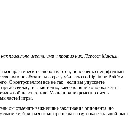
 как правильно играть ими и против них.
Перевел Максим
ться практически с любой картой, но в очень специфичный
во, вам не обязательно сразу убивать его Lightning Bolt`ом.
его. С контрспеллом все не так - если вы упускаете
прямо сейчас, не зная точно, какое влияние оно окажет на
 возможной перспективе. Узкие и одновременно очень
ых частей игры.
хотели бы отменять важнейшие заклинания оппонента, но
елание избавиться от контрспелла сразу, пока есть такой шанс,