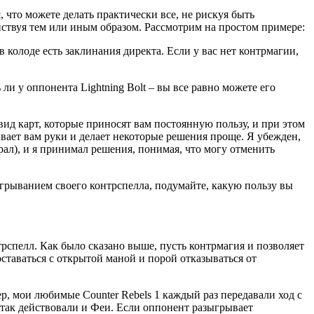
, что можете делать практически все, не рискуя быть
ействуя тем или иным образом. Рассмотрим на простом примере:
в колоде есть заклинания директа. Если у вас нет контрмагии,
 ли у оппонента Lightning Bolt – вы все равно можете его
вид карт, которые приносят вам постоянную пользу, и при этом
ывает вам руки и делает некоторые решения проще. Я убежден,
грал), и я принимал решения, понимая, что могу отменить
ыгрыванием своего контрспелла, подумайте, какую пользу вы
трспелл. Как было сказано выше, пусть контрмагия и позволяет
оставаться с открытой маной и порой отказываться от
, мои любимые Counter Rebels 1 каждый раз передавали ход с
 так действовали и Феи. Если оппонент разыгрывает