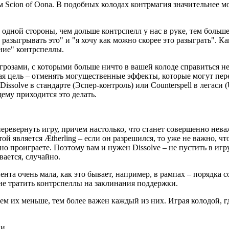
м Scion of Oona. В подобных колодах контрмагия значительнее м
одной стороны, чем дольше контрспелл у нас в руке, тем больше
не разыгрывать это" и "я хочу как можно скорее это разыграть".
ние" контрспеллы.
грозами, с которыми больше ничто в вашей колоде справиться не
ая цель – отменять могущественные эффекты, которые могут перев
issolve в стандарте (Эспер-контроль) или Counterspell в легаси
щему приходится это делать.
еревернуть игру, причем настолько, что станет совершенно нева
 является Ætherling – если он разрешился, то уже не важно, что
но проиграете. Поэтому вам и нужен Dissolve – не пустить в игр
вается, случайно.
ента очень мала, как это бывает, например, в рампах – порядка 
не тратить контрспеллы на заклинания поддержки.
чем их меньше, тем более важен каждый из них. Играя колодой, г
и.