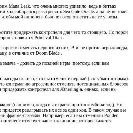
оим Mana Leak. что очень многих удивило, ведь в битвах
й ход собирался разыгрывать Sea Gate Oracle. а на четвертый –
, чтобы мой оппонент был не готов ответить на те угрозы,
 хотите придержать контрспелл для чего-то стоящего. Но порой
тороны появится Primeval Titan .
 просто отменять первого из них. В игре против агро-колоды,
ану, в отличие от Doom Blade .
 задача – дожить до поздней игры, поэтому, если вам
ой выгоды от того, что вы отмените первый (вас убьют вторым).
овать контрмагию агрессивно: отменять потенциальных блокеров
придержать контрспелл для Ætherling`a. однако, если вы
ажное (например, когда вы играете против комбо-колод). Но
е придется разыгрывать их все за один ход. В таком случае вы
ий фрагмент комбы. Например, если вы отменили Ponder.
аш оппонент отменяет ваше заклинание, которое кажется