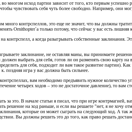
во многом исход партии зависит от того, кто первым успешно р
тобы чувствовать себя чуть более свободно. Например, они могут п
м много контрспеллов, это еще не значит, что вы должны тратить
нять Ornithopter`a только потому, что сейчас у вас есть лишняя 
у на контрспелл, а когда разыгрывать собственные заклинания. 
грываете заклинание, не оставляя маны, вы принимаете решение
н должен выбрать для себя, готов ли он разменять свою карту на
ределить для себя, подходит ли вам такое развитие партии). Как
. к. поздняя игра у вас должна быть сильнее.
а контрспеллах, вам необходимо предъявить нужное количество уг
течение четырех ходов – это не достаточное давление), то вам 
ать за это. В начале статьи я писал, что при игре контрмагией, 
ть решение на ход раньше, и если вы решаете "нет, я не хочу от
аклинания, которые он может сыграть на следующий ход. А так же
дствии. Вы должны решить это до того, как право решать достан