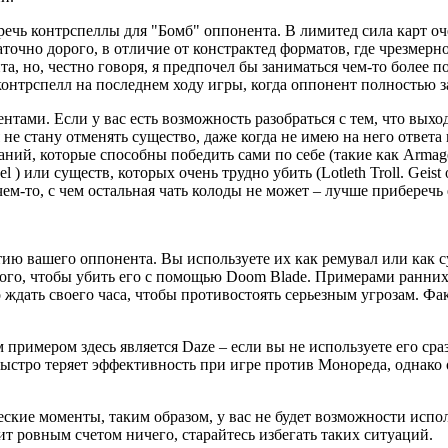
еречь контрспеллы для "Бомб" оппонента. В лимитед сила карт о
точно дорого, в отличие от констрактед форматов, где чрезмерн
, но, честно говоря, я предпочел бы заниматься чем-то более п
контрспелл на последнем ходу игры, когда оппонент полностью з
нтами. Если у вас есть возможность разобраться с тем, что выхо
е стану отменять существо, даже когда не имею на него ответа п
ний, которые способны победить сами по себе (такие как Armage
el ) или существ, которых очень трудно убить (Lotleth Troll. Geist 
ем-то, с чем остальная чать колоды не может – лучше приберечь 
ю вашего оппонента. Вы используете их как ремувал или как су
ого, чтобы убить его с помощью Doom Blade. Примерами ранних к
 ждать своего часа, чтобы противостоять серьезным угрозам. Ф
примером здесь является Daze – если вы не используете его сра
ыстро теряет эффективность при игре против Монореда, однако о
ские моменты, таким образом, у вас не будет возможности исполь
ит ровным счетом ничего, старайтесь избегать таких ситуаций.