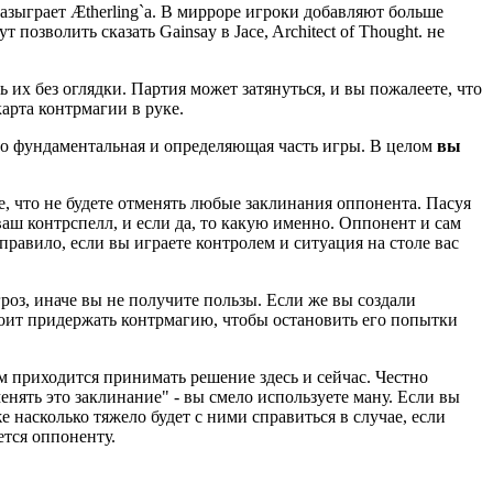
азыграет Ætherling`a. В мирроре игроки добавляют больше
озволить сказать Gainsay в Jace, Architect of Thought. не
 их без оглядки. Партия может затянуться, и вы пожалеете, что
карта контрмагии в руке.
Это фундаментальная и определяющая часть игры. В целом
вы
, что не будете отменять любые заклинания оппонента. Пасуя
 ваш контрспелл, и если да, то какую именно. Оппонент и сам
 правило, если вы играете контролем и ситуация на столе вас
роз, иначе вы не получите пользы. Если же вы создали
стоит придержать контрмагию, чтобы остановить его попытки
вам приходится принимать решение здесь и сейчас. Честно
менять это заклинание" - вы смело используете ману. Если вы
 насколько тяжело будет с ними справиться в случае, если
ется оппоненту.