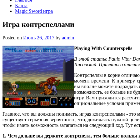
Карта
Magic Sword игра
Игра контрспеллами
Posted on
Июнь 26, 2017
by
admin
Playing With Counterspells
В этой статье Paulo Vitor Da
Лисовский. Приятного чтения
Контрспеллы в корне отличают
момент времени. К примеру, ср
вы вполне можете подождать и,
возможность, ее больше не буд
игру. Вам приходится рассчит
опциональные условия примен
Главное, что вы должны понимать, играя контрспеллами - это м
существует серьезная вероятность, что, дожидаясь нужной цели,
чтобы иметь возможность затапаться на следующий ход. Тут ест
1. Чем дольше вы держите контрспелл, тем больше пользы и