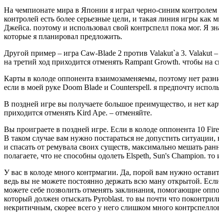
На чемпионате мира в Японии я играл черно-синим контролем п
контролей есть более серьезные цели, и такая линия игры как 
Джейса. поэтому и использовал свой контрспелл пока мог. Я зна
которые я планировал предложить.
Другой пример – игра Caw-Blade 2 против Valakut`а 3. Valakut
на третий ход приходится отменять Rampant Growth. чтобы на свой
Карты в колоде оппонента взаимозаменяемы, поэтому нет разни
если в моей руке Doom Blade и Counterspell. я предпочту исполь
В поздней игре вы получаете большое преимущество, и нет карт
приходится отменять Kird Ape. – отменяйте.
Вы проиграете в поздней игре. Если в колоде оппонента 10 Fir
В таком случае вам нужно постараться не допустить ситуации,
и спасать от ремувала своих существ, максимально мешать ран
полагаете, что не способны одолеть Elspeth, Sun's Champion. т
У вас в колоде много контрмагии. Да, порой вам нужно оставит
ведь вы не можете постоянно держать всю ману открытой. Если у
можете себе позволить отменять заклинания, помогающие оппо
который должен отыскать Pyroblast. то вы почти что поконтрил
некритичным, скорее всего у него слишком много контрспелло