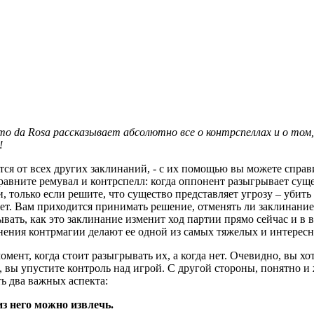
mo da Rosa рассказывает абсолютно все о контрспеллах и о том,
!
ся от всех других заклинаний, - с их помощью
вы можете справи
авните ремувал и контрспелл: когда оппонент разыгрывает сущест
 только если решите, что существо представляет угрозу – убить 
ет. Вам приходится принимать решение, отменять ли заклинание 
ывать, как это заклинание изменит ход партии прямо сейчас и в
ения контрмагии делают ее одной из самых тяжелых и интересн
омент, когда стоит разыгрывать их, а когда нет. Очевидно, вы 
 вы упустите контроль над игрой. С другой стороны, понятно и ж
ь два важных аспекта:
з него можно извлечь.