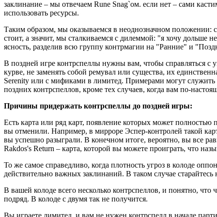
заклинание – мы отвечаем Rune Snag`ом. если нет – сами касти
использовать ресурсы.
Таким образом, мы оказываемся в неоднозначном положении: с 
стоит, а значит, мы сталкиваемся с дилеммой: "я хочу дольше 
ясность, разделив всю группу контрмагии на "Ранние" и "Позд
В поздней игре контрспеллы нужны вам, чтобы справляться с у
курве, не заменять собой ремувал или существа, их единственн
Serenity или с мификами в лимитед. Примерами могут служить D
поздних контрспеллов, кроме тех случаев, когда вам по-настоя
Причины придержать контрспеллы до поздней игры:
Есть карта или ряд карт, появление которых может полностью п
вы отменили. Например, в мирроре Эспер-контролей такой картой
вы успешно разыграли. В конечном итоге, вероятно, вы все рав
Rakdos's Return – карта, которой вы можете проиграть, что назы
То же самое справедливо, когда плотность угроз в колоде оппон
действительно важных заклинаний. В таком случае старайтесь 
В вашей колоде всего несколько контрспеллов, и понятно, что 
подряд. В колоде с двумя так не получится.
Вы играете лимитед, и вам не нужен контрспелл в начале парти