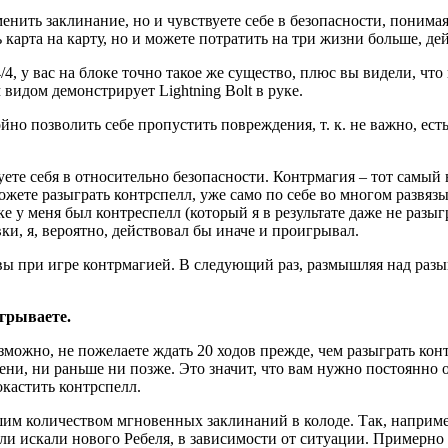
енить заклинание, но и чувствуете себе в безопасности, понимая
ь карта на карту, но и можете потратить на три жизни больше, д
/4, у вас на блоке точно такое же существо, плюс вы видели, что 
 видом демонстрирует Lightning Bolt в руке.
йно позволить себе пропустить повреждения, т. к. не важно, есть
ете себя в относительно безопасности. Контрмагия – тот самый 
ожете разыграть контрспелл, уже само по себе во многом развяз
ке у меня был контреспелл (который я в результате даже не разы
ки, я, вероятно, действовал бы иначе и проигрывал.
ивы при игре контрмагией. В следующий раз, размышляя над раз
ыгрываете.
озможно, не пожелаете ждать 20 ходов прежде, чем разыграть кон
ени, ни раньше ни позже. Это значит, что вам нужно постоянно 
кастить контрспелл.
им количеством мгновенных заклинаний в колоде. Так, например
ли искали нового Ребеля, в зависимости от ситуации. Примерно