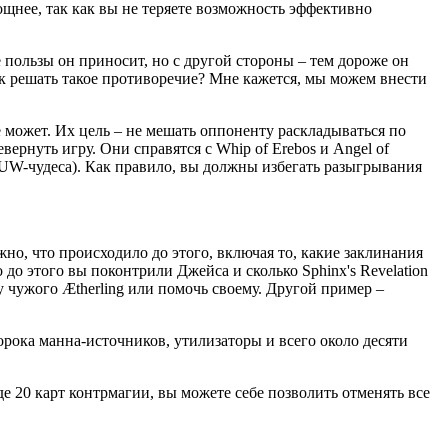
ощнее, так как вы не теряете возможность эффективно
 пользы он приносит, но с другой стороны – тем дороже он
 Как решать такое противоречие? Мне кажется, мы можем внести
 может. Их цель – не мешать оппоненту раскладываться по
ернуть игру. Они справятся с Whip of Erebos и Angel of
 (UW-чудеса). Как правило, вы должны избегать разыгрывания
жно, что происходило до этого, включая то, какие заклинания
 до этого вы поконтрили Джейса и сколько Sphinx's Revelation
у чужого Ætherling или помочь своему. Другой пример –
сорока манна-источников, утилизаторы и всего около десяти
де 20 карт контрмагии, вы можете себе позволить отменять все