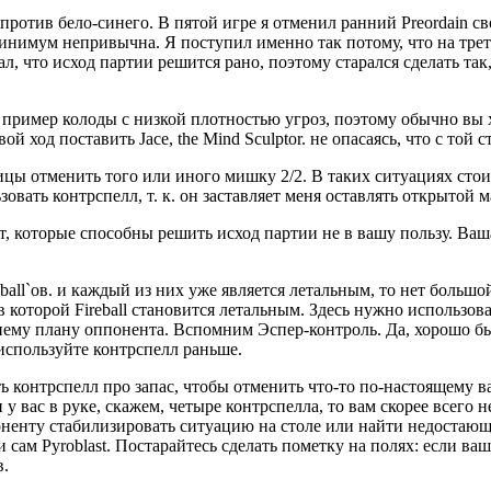
ротив бело-синего. В пятой игре я отменил ранний Preordain св
минимум непривычна. Я поступил именно так потому, что на трети
л, что исход партии решится рано, поэтому старался сделать так
 – пример колоды с низкой плотностью угроз, поэтому обычно вы
 ход поставить Jace, the Mind Sculptor. не опасаясь, что с той с
цы отменить того или иного мишку 2/2. В таких ситуациях стоит
зовать контрспелл, т. к. он заставляет меня оставлять открытой м
, которые способны решить исход партии не в вашу пользу. Ваша
eball`ов. и каждый из них уже является летальным, то нет больш
 в которой Fireball становится летальным. Здесь нужно использ
нему плану оппонента. Вспомним Эспер-контроль. Да, хорошо бы 
о используйте контрспелл раньше.
ь контрспелл про запас, чтобы отменить что-то по-настоящему в
 вас в руке, скажем, четыре контрспелла, то вам скорее всего н
ненту стабилизировать ситуацию на столе или найти недостающ
и сам Pyroblast. Постарайтесь сделать пометку на полях: если в
в.