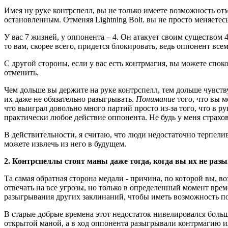
Имея ну руке контрспелл, вы не только имеете возможность отм
остановленным. Отменяя Lightning Bolt. вы не просто меняетес
У вас 7 жизней, у оппонента – 4. Он атакует своим существом 4
то вам, скорее всего, придется блокировать, ведь оппонент всем
С другой стороны, если у вас есть контрмагия, вы можете споко
отменить.
Чем дольше вы держите на руке контрспелл, тем дольше чувству
их даже не обязательно разыгрывать.
Понимание
того, что вы м
что выиграл довольно много партий просто из-за того, что в ру
практически любое действие оппонента. Не будь у меня страхов
В действительности, я считаю, что люди недостаточно терпел
можете извлечь из него в будущем.
2. Контрспеллы стоят маны даже тогда, когда вы их не раз
Та самая обратная сторона медали - причина, по которой вы, в
отвечать на все угрозы, но только в определенный момент врем
разыгрывания других заклинаний, чтобы иметь возможность по
В старые добрые времена этот недостаток нивелировался больш
открытой маной, а в ход оппонента разыгрывали контрмагию и