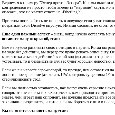
Вернемся к примеру "Эспер против Эспера". Как мы выяснили, 
контрспеллов не просто чтобы заменить "мертвые" карты, но и ч
опасаясь, что не хватит ответа на Ætherling`a .
При этом постарайтесь не попасть в ловушку: если у вас слишко
потратили свой Dissolve впустую. Иными словами, не стоит отме
Еще один важный аспект
– знать, когда нужно оставлять ман
оставите ману открытой, если:
Вам не нужно развивать свою позицию в партии. Когда вы разы
на ходе без действий, вы передаете право решать оппоненту. О
может отказаться от действий в свой ход (вы должны заранее оп
устраивает, то и бездействие для вас будет хорошей новостью, т
Если же вы играете агро-колодой, то прежде, чем оставаться н
достаточное давление (атаковать UW-контроль существом 1/1 в 
стабилизировать стол.
Если вы полностью затапаетесь, вас могут очень серьезно наказ
говоря, это не совсем так. Фактически, вам приходится принима
знаете, чем играет ваш оппонент, вы должны представить все з
заклинание разрешится, и готовы ли вы бороться с ним в после
Вы не хотите оставлять ману, если: