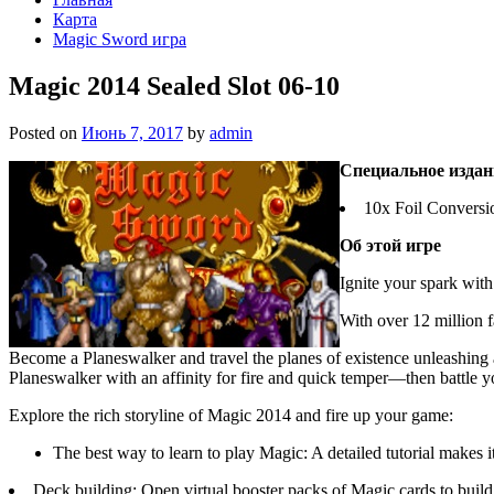
Карта
Magic Sword игра
Magic 2014 Sealed Slot 06-10
Posted on
Июнь 7, 2017
by
admin
Специальное издан
10x Foil Conversio
Об этой игре
Ignite your spark wit
With over 12 million 
Become a Planeswalker and travel the planes of existence unleashing 
Planeswalker with an affinity for fire and quick temper—then battle yo
Explore the rich storyline of Magic 2014 and fire up your game:
The best way to learn to play Magic: A detailed tutorial makes it
Deck building: Open virtual booster packs of Magic cards to build