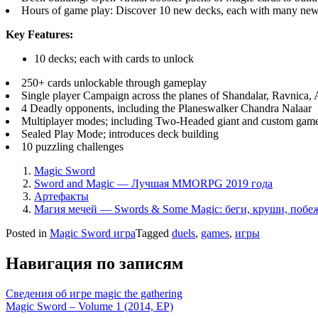
Hours of game play: Discover 10 new decks, each with many new c
Key Features:
10 decks; each with cards to unlock
250+ cards unlockable through gameplay
Single player Campaign across the planes of Shandalar, Ravnica, 
4 Deadly opponents, including the Planeswalker Chandra Nalaar
Multiplayer modes; including Two-Headed giant and custom gam
Sealed Play Mode; introduces deck building
10 puzzling challenges
Magic Sword
Sword and Magic — Лучшая MMORPG 2019 года
Артефакты
Магия мечей — Swords & Some Magic: беги, круши, побе
Posted in
Magic Sword игра
Tagged
duels
,
games
,
игры
Навигация по записям
Сведения об игре magic the gathering
Magic Sword – Volume 1 (2014, EP)