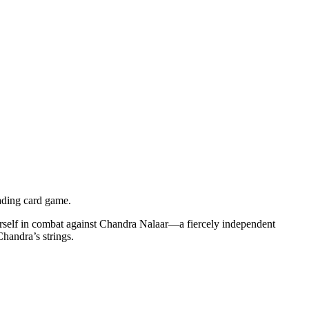
ading card game.
ourself in combat against Chandra Nalaar—a fiercely independent
Chandra’s strings.