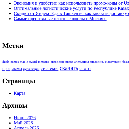
Экономия и удобство: как использовать промо-коды от U
Оптимальные логистические услуги по Республике Казах
Скидки от Яндекс Еда в Ташкенте: как заказать доставку 
Самые престижные платные школы г Москвы.
Метки
duels
games
magic sword
mmorpg
авторские права
апельсины
апельсины с доставкой
базы
скачать
системы
стоит
программы
публикации
Страницы
Карта
Архивы
Июнь 2026
Май 2026
Апрель 2026