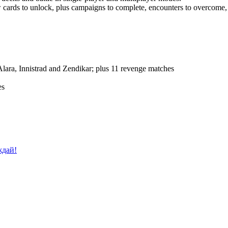
ards to unlock, plus campaigns to complete, encounters to overcome, 
Alara, Innistrad and Zendikar; plus 11 revenge matches
es
ждай!