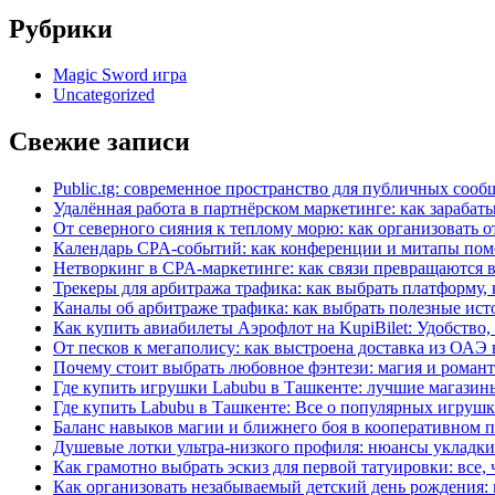
Рубрики
Magic Sword игра
Uncategorized
Свежие записи
Public.tg: современное пространство для публичных соо
Удалённая работа в партнёрском маркетинге: как зараба
От северного сияния к теплому морю: как организовать 
Календарь CPA-событий: как конференции и митапы помо
Нетворкинг в CPA-маркетинге: как связи превращаются 
Трекеры для арбитража трафика: как выбрать платформу, 
Каналы об арбитраже трафика: как выбрать полезные ис
Как купить авиабилеты Аэрофлот на KupiBilet: Удобство,
От песков к мегаполису: как выстроена доставка из ОАЭ
Почему стоит выбрать любовное фэнтези: магия и роман
Где купить игрушки Labubu в Ташкенте: лучшие магази
Где купить Labubu в Ташкенте: Все о популярных игрушк
Баланс навыков магии и ближнего боя в кооперативном п
Душевые лотки ультра-низкого профиля: нюансы укладки
Как грамотно выбрать эскиз для первой татуировки: все,
Как организовать незабываемый детский день рождения: 