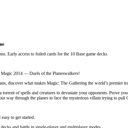
ие
ns. Early access to foiled cards for the 10 Base game decks
h Magic 2014 — Duels of the Planeswalkers!
fans, discover what makes Magic: The Gathering the world’s
premier tr
a torrent of spells and creatures to devastate your opponents. Prove y
ur way through the planes to face the mysterious villain trying to pull 
 easy to get started.
 decks and battle in single-player and multiplayer modes.