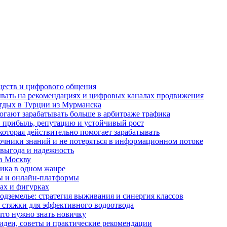
бществ и цифрового общения
тывать на рекомендациях и цифровых каналах продвижения
отдых в Турции из Мурманска
гают зарабатывать больше в арбитраже трафика
в прибыль, репутацию и устойчивый рост
которая действительно помогает зарабатывать
точники знаний и не потеряться в информационном потоке
 выгода и надежность
 в Москву
тика в одном жанре
ны и онлайн-платформы
ах и фигурках
одземелье: стратегия выживания и синергия классов
 стяжки для эффективного водоотвода
 что нужно знать новичку
идеи, советы и практические рекомендации