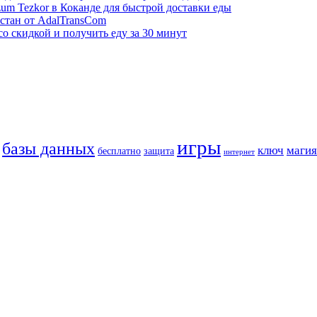
zum Tezkor в Коканде для быстрой доставки еды
стан от AdalTransCom
со скидкой и получить еду за 30 минут
игры
базы данных
ключ
магия
бесплатно
защита
интернет